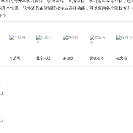
集了丰富的专升本学习资源，录播课程、直播课程、学习题库等等都有，还
的升本快讯。软件还具备智能院校专业选择功能，可以查询各个院校专升
奋斗。
酷
车质网
北京人社
趣键盘
觉晓法考
磁力宅
君
01
03