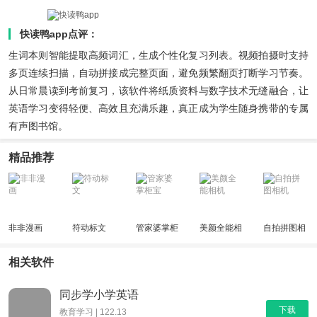
快读鸭app点评：
生词本则智能提取高频词汇，生成个性化复习列表。视频拍摄时支持
多页连续扫描，自动拼接成完整页面，避免频繁翻页打断学习节奏。
从日常晨读到考前复习，该软件将纸质资料与数字技术无缝融合，让
英语学习变得轻便、高效且充满乐趣，真正成为学生随身携带的专属
有声图书馆。
精品推荐
非非漫画
符动标文
管家婆掌柜
美颜全能相
自拍拼图相
宝
机
机
相关软件
同步学小学英语
下载
教育学习 | 122.13