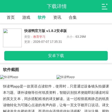
下载详情
首页
游戏
软件
资讯
合集
快读鸭官方版 v1.8.2安卓版
类型：
教育学习
大小：
63.29M
更新：
2026-07-07 17:35:31
安卓下载
软件截图
快读鸭app
是一款英语点读软件，使用时，只需通过设备镜头拍摄课
本习题、课外读物等任何纸质资料，智能识别技术便能即刻诵读对应
的英文文本，同步搭配精准的译文解读。这一过程彻底将静态的纸质
读物转化为可随心点读的有声内容，让每一页文字都开口说话。译文
解读并非生硬的直译，而是结合语境提供短语搭配、语法注释，帮助