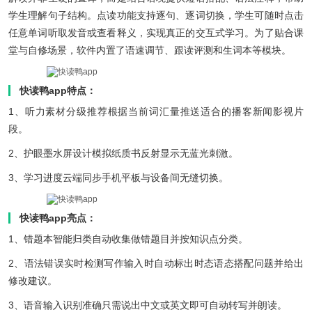
学生理解句子结构。点读功能支持逐句、逐词切换，学生可随时点击
任意单词听取发音或查看释义，实现真正的交互式学习。为了贴合课
堂与自修场景，软件内置了语速调节、跟读评测和生词本等模块。
快读鸭app特点：
1、听力素材分级推荐根据当前词汇量推送适合的播客新闻影视片
段。
2、护眼墨水屏设计模拟纸质书反射显示无蓝光刺激。
3、学习进度云端同步手机平板与设备间无缝切换。
快读鸭app亮点：
1、错题本智能归类自动收集做错题目并按知识点分类。
2、语法错误实时检测写作输入时自动标出时态语态搭配问题并给出
修改建议。
3、语音输入识别准确只需说出中文或英文即可自动转写并朗读。