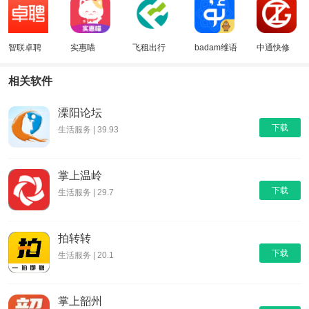
智联卓聘
实惠喵
飞租出行
badam维语
中通快修
输入法
相关软件
溧阳论坛
下载
生活服务 | 39.93
掌上温岭
下载
生活服务 | 29.7
拍转转
下载
生活服务 | 20.1
掌上韶州