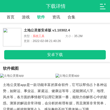
下载详情
首页
游戏
软件
资讯
合集
土地公灵签安卓版 v1.10302.4
类型：
系统工具
大小：
35.2M
更新：
2022-02-08 21:40:26
安卓下载
软件截图
土地公灵签app
是一款功能丰富的算命软件，它可以帮你占卜各种运
势，如财运、事业运、家庭运、健康运等等，还能测试八字、地理、
风水等，各方面的事情都可以用它测算一番，能助力你解答心中的疑
惑。测算的解说非常详细，会分析的有理有据，而且测算非常简单，
只需摇一摇就能测算占卜，感兴趣的不妨下载体验一下哦。