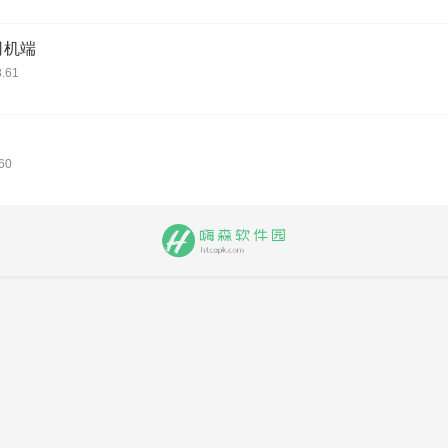
司机端
.61
60