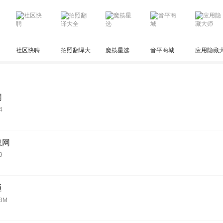
社区快聘
拍照翻译大
魔筷星选
音平商城
应用隐藏
全
师
网
4
息网
9
通
3M